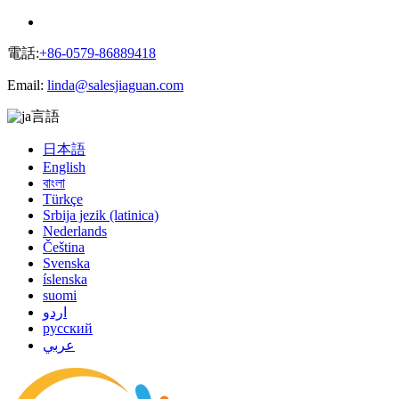
電話:
+86-0579-86889418
Email:
linda@salesjiaguan.com
言語
日本語
English
বাংলা
Türkçe
Srbija jezik (latinica)
Nederlands
Čeština
Svenska
íslenska
suomi
اردو
русский
عربي