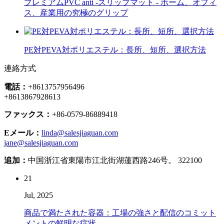
プレミアムPVC anti -スリップマット - ホーム、オフィ
ス、産業用の究極のグリップ
PE対PEVA対ポリエステル：長所、短所、選択方法
連絡方式
電話：
+8613757956496
+8613867928613
ファックス：
+86-0579-86889418
Eメール：
linda@salesjiaguan.com
jane@salesjiaguan.com
追加：
中国浙江省東陽市江北街湖蓮西路246号。 322100
21
Jul, 2025
商品で満たされた容器：工場の強さと配信のコミット
メントの鮮明な症状